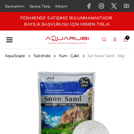
Siparişlerim
Sipariş Takip
İletişim
PERAKENDE SATIŞIMIZ BULUNMAMAKTADIR.
BAYİLİK BAŞVURUSU İÇİN HEMEN TIKLA!
0
AquaScape
Substrate
Kum - Çakıl
Jun Snow Sand - 5kg