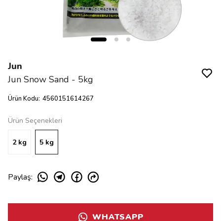
Jun
Jun Snow Sand - 5kg
Ürün Kodu
:
4560151614267
Ürün Seçenekleri
2 kg
5 kg
Paylaş
:
WHATSAPP