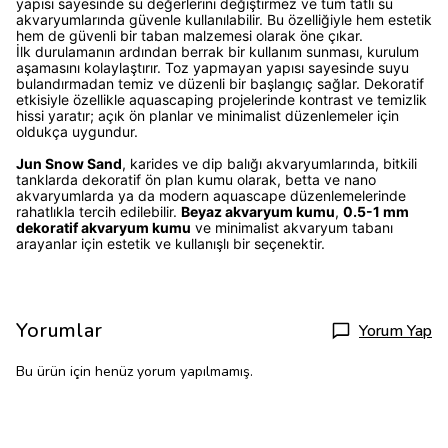
yapısı sayesinde su değerlerini değiştirmez ve tüm tatlı su
akvaryumlarında güvenle kullanılabilir. Bu özelliğiyle hem estetik
hem de güvenli bir taban malzemesi olarak öne çıkar.
İlk durulamanın ardından berrak bir kullanım sunması, kurulum
aşamasını kolaylaştırır. Toz yapmayan yapısı sayesinde suyu
bulandırmadan temiz ve düzenli bir başlangıç sağlar. Dekoratif
etkisiyle özellikle aquascaping projelerinde kontrast ve temizlik
hissi yaratır; açık ön planlar ve minimalist düzenlemeler için
oldukça uygundur.
Jun Snow Sand
, karides ve dip balığı akvaryumlarında, bitkili
tanklarda dekoratif ön plan kumu olarak, betta ve nano
akvaryumlarda ya da modern aquascape düzenlemelerinde
rahatlıkla tercih edilebilir.
Beyaz akvaryum kumu
,
0.5-1 mm
dekoratif akvaryum kumu
ve minimalist akvaryum tabanı
arayanlar için estetik ve kullanışlı bir seçenektir.
Yorumlar
Yorum Yap
Bu ürün için henüz yorum yapılmamış.