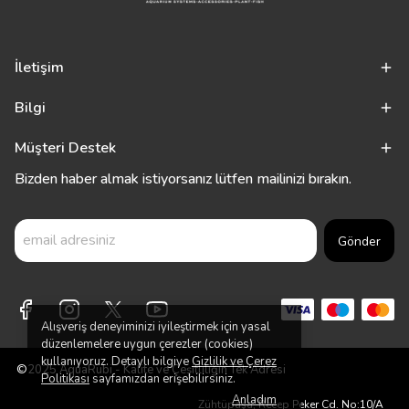
İletişim
Bilgi
Müşteri Destek
Bizden haber almak istiyorsanız lütfen mailinizi bırakın.
Gönder
Alışveriş deneyiminizi iyileştirmek için yasal
düzenlemelere uygun çerezler (cookies)
kullanıyoruz. Detaylı bilgiye
Gizlilik ve Çerez
©2025 AquaRubi - Kalite ve Çeşitliliğin Tek Adresi
Politikası
sayfamızdan erişebilirsiniz.
Anladım
Zühtüpaşa, Recep Peker Cd. No:10/A