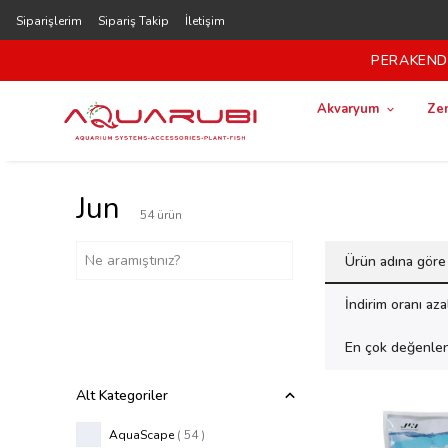
Siparişlerim
Sipariş Takip
İletişim
PERAKENDE
Akvaryum
Zem
Jun
54
ürün
Ürün adına göre
İndirim oranı az
En çok değenlen
Alt Kategoriler
AquaScape
(
54
)