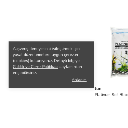
Alışveriş deneyiminizi iyileştirmek için
yasal düzenlemelere uygun çerezler
(cookies) kullanıyoruz. Detaylı bilgiye
Gizlilik ve Çerez Politikası
sayfamızdan
erişebilirsiniz.
Anladım
Jun
Platinum Soil Bla
3l