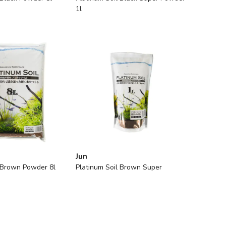
1l
Jun
l Brown Powder 8l
Platinum Soil Brown Super
Powder 1l
Tükendi
Tükendi