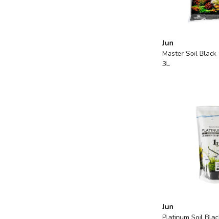
Jun
Master Soil Blac
3L
Jun
Platinum Soil Bla