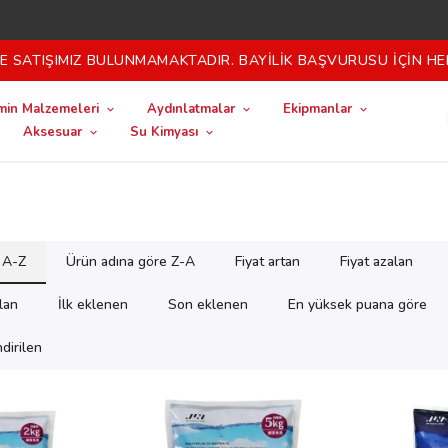
 SATIŞIMIZ BULUNMAMAKTADIR. BAYİLİK BAŞVURUSU İÇİN HE
in Malzemeleri
Aydınlatmalar
Ekipmanlar
Aksesuar
Su Kimyası
 A-Z
Ürün adına göre Z-A
Fiyat artan
Fiyat azalan
alan
İlk eklenen
Son eklenen
En yüksek puana göre
dirilen