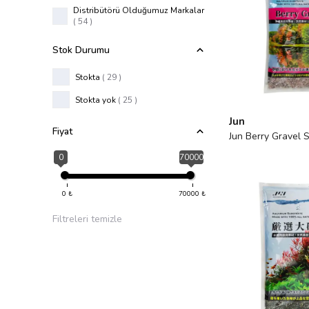
Distribütörü Olduğumuz Markalar
(
54
)
Stok Durumu
Stokta
( 29 )
Stokta yok
( 25 )
Jun
Fiyat
Jun Berry Gravel 
0
70000
0
₺
70000
₺
Filtreleri temizle