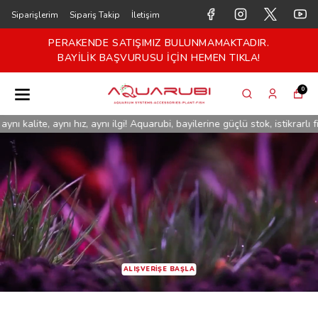
Siparişlerim
Sipariş Takip
İletişim
MIZ BULUNMAMAKTADIR.
PERAKENDE SATIŞI
SU İÇİN HEMEN TIKLA!
BAYİLİK BAŞVURU
0
te, aynı hız, aynı ilgi! Aquarubi, bayilerine güçlü stok, istikrarlı fiyat ve
ALIŞVERİŞE BAŞLA