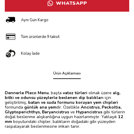
WHATSAPP
Aynı Gün Kargo
Tüm ürünlerde 9 taksit
Kolay İade
Ürün Açıklaması
Dennerle Pleco Menu
, başta
vatoz türleri
olmak üzere
alg,
bitki ve odunsu yüzeylerle beslenen dip balıkları
için
geliştirilmiş,
batan ve suda formunu koruyan yem chipleri
formunda
günlük ana yem
dir. Özellikle
Ancistrus, Peckoltia,
Glyptoperichthys, Baryancistrus
ve
Hypancistrus
gibi türlerin
doğal beslenme alışkanlığına uygun hazırlanmıştır. Yaklaşık
12
mm
boyutundaki chipler, balıkların doğadaki gibi yüzeyden
raspalayarak beslenmesine imkan tanır.