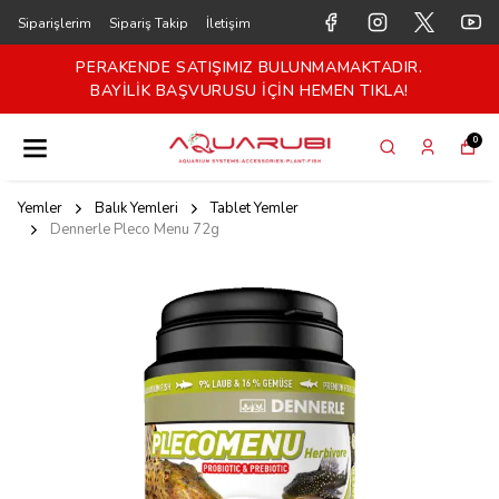
Siparişlerim
Sipariş Takip
İletişim
PERAKENDE SATIŞIMIZ BULUNMAMAKTADIR.
BAYİLİK BAŞVURUSU İÇİN HEMEN TIKLA!
0
Yemler
Balık Yemleri
Tablet Yemler
Dennerle Pleco Menu 72g