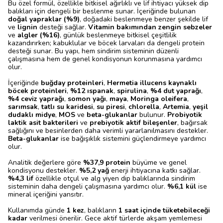
Bu özel formül, özellikle bitkisel ağırlıklı ve lif ihtiyacı yüksek dip
balıkları için dengeli bir beslenme sunar. İçeriğinde bulunan
doğal yapraklar (%9)
, doğadaki beslenmeye benzer şekilde lif
ve
lignin
desteği sağlar.
Vitamin bakımından zengin sebzeler
ve
algler (%16)
, günlük beslenmeye bitkisel çeşitlilik
kazandırırken; kabuklular ve böcek larvaları da dengeli protein
desteği sunar. Bu yapı, hem sindirim sisteminin düzenli
çalışmasına hem de genel kondisyonun korunmasına yardımcı
olur.
İçeriğinde
buğday proteinleri
,
Hermetia illucens kaynaklı
böcek proteinleri
,
%12 ıspanak
,
spirulina
,
%4 dut yaprağı
,
%4 ceviz yaprağı
,
somon yağı
,
maya
,
Moringa oleifera
,
sarımsak
,
tatlı su karidesi
,
su piresi
,
chlorella
,
Artemia
,
yeşil
dudaklı midye
,
MOS
ve
beta-glukanlar
bulunur.
Probiyotik
laktik asit bakterileri
ve
prebiyotik aktif bileşenler
, bağırsak
sağlığını ve besinlerden daha verimli yararlanılmasını destekler.
Beta-glukanlar
ise bağışıklık sistemini güçlendirmeye yardımcı
olur.
Analitik değerlere göre
%37,9 protein
büyüme ve genel
kondisyonu destekler.
%5,2 yağ
enerji ihtiyacına katkı sağlar.
%4,3 lif
özellikle otçul ve alg yiyen dip balıklarında sindirim
sisteminin daha dengeli çalışmasına yardımcı olur.
%6,1 kül
ise
mineral içeriğini yansıtır.
Kullanımda günde
1 kez
, balıkların
1 saat içinde tüketebileceği
kadar
verilmesi önerilir. Gece aktif türlerde akşam yemlemesi