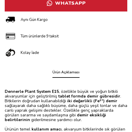
WHATSAPP
Aynı Gün Kargo
Tüm ürünlerde 9 taksit
Kolay İade
Ürün Açıklaması
Dennerle Plant System E15
, özellikle büyük ve yoğun bitkili
akvaryumlar için geliştirilmiş
tablet formda demir gübresidir
.
Bitkilerin doğrudan kullanabildiği
iki değerlikli (Fe²⁺) demir
sağlayarak daha sağlıklı büyüme, daha güçlü yeşil tonlar ve daha
canlı yaprak gelişimi destekler. Özellikle genç yapraklarda
görülen sararma ve saydamlaşma gibi
demir eksikliği
belirtilerinin
giderilmesine yardımcı olur.
Ürünün temel
kullanım amacı
, akvaryum bitkilerinde sık görülen