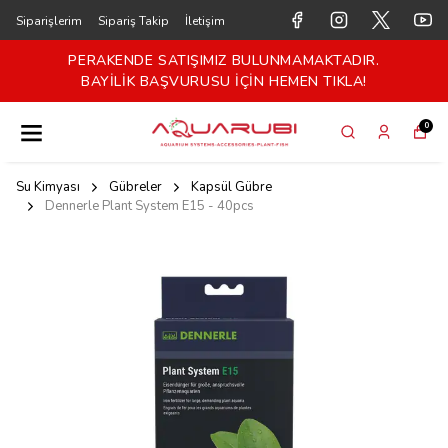
Siparişlerim
Sipariş Takip
İletişim
PERAKENDE SATIŞIMIZ BULUNMAMAKTADIR.
BAYİLİK BAŞVURUSU İÇİN HEMEN TIKLA!
0
Su Kimyası
Gübreler
Kapsül Gübre
Dennerle Plant System E15 - 40pcs