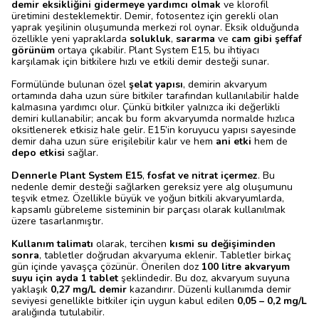
demir eksikliğini gidermeye yardımcı olmak
ve klorofil
üretimini desteklemektir. Demir, fotosentez için gerekli olan
yaprak yeşilinin oluşumunda merkezi rol oynar. Eksik olduğunda
özellikle yeni yapraklarda
solukluk
,
sararma
ve
cam gibi şeffaf
görünüm
ortaya çıkabilir. Plant System E15, bu ihtiyacı
karşılamak için bitkilere hızlı ve etkili demir desteği sunar.
Formülünde bulunan özel
şelat yapısı
, demirin akvaryum
ortamında daha uzun süre bitkiler tarafından kullanılabilir halde
kalmasına yardımcı olur. Çünkü bitkiler yalnızca iki değerlikli
demiri kullanabilir; ancak bu form akvaryumda normalde hızlıca
oksitlenerek etkisiz hale gelir. E15’in koruyucu yapısı sayesinde
demir daha uzun süre erişilebilir kalır ve hem
ani etki
hem de
depo etkisi
sağlar.
Dennerle Plant System E15
,
fosfat ve nitrat içermez
. Bu
nedenle demir desteği sağlarken gereksiz yere alg oluşumunu
teşvik etmez. Özellikle büyük ve yoğun bitkili akvaryumlarda,
kapsamlı gübreleme sisteminin bir parçası olarak kullanılmak
üzere tasarlanmıştır.
Kullanım talimatı
olarak, tercihen
kısmi su değişiminden
sonra
, tabletler doğrudan akvaryuma eklenir. Tabletler birkaç
gün içinde yavaşça çözünür. Önerilen doz
100 litre akvaryum
suyu için ayda 1 tablet
şeklindedir. Bu doz, akvaryum suyuna
yaklaşık
0,27 mg/L demir
kazandırır. Düzenli kullanımda demir
seviyesi genellikle bitkiler için uygun kabul edilen
0,05 – 0,2 mg/L
aralığında tutulabilir.