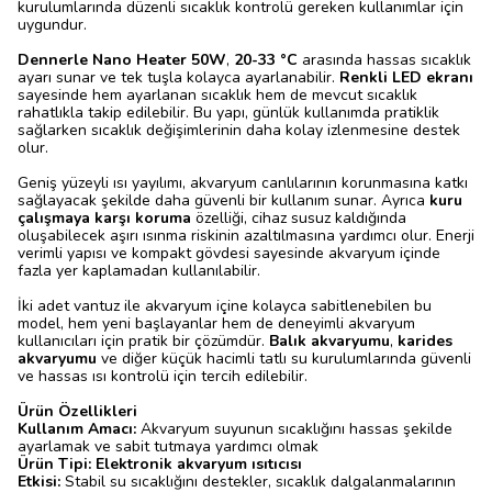
kurulumlarında düzenli sıcaklık kontrolü gereken kullanımlar için
uygundur.
Dennerle Nano Heater 50W
,
20-33 °C
arasında hassas sıcaklık
ayarı sunar ve tek tuşla kolayca ayarlanabilir.
Renkli LED ekranı
sayesinde hem ayarlanan sıcaklık hem de mevcut sıcaklık
rahatlıkla takip edilebilir. Bu yapı, günlük kullanımda pratiklik
sağlarken sıcaklık değişimlerinin daha kolay izlenmesine destek
olur.
Geniş yüzeyli ısı yayılımı, akvaryum canlılarının korunmasına katkı
sağlayacak şekilde daha güvenli bir kullanım sunar. Ayrıca
kuru
çalışmaya karşı koruma
özelliği, cihaz susuz kaldığında
oluşabilecek aşırı ısınma riskinin azaltılmasına yardımcı olur. Enerji
verimli yapısı ve kompakt gövdesi sayesinde akvaryum içinde
fazla yer kaplamadan kullanılabilir.
İki adet vantuz ile akvaryum içine kolayca sabitlenebilen bu
model, hem yeni başlayanlar hem de deneyimli akvaryum
kullanıcıları için pratik bir çözümdür.
Balık akvaryumu
,
karides
akvaryumu
ve diğer küçük hacimli tatlı su kurulumlarında güvenli
ve hassas ısı kontrolü için tercih edilebilir.
Ürün Özellikleri
Kullanım Amacı:
Akvaryum suyunun sıcaklığını hassas şekilde
ayarlamak ve sabit tutmaya yardımcı olmak
Ürün Tipi:
Elektronik akvaryum ısıtıcısı
Etkisi:
Stabil su sıcaklığını destekler, sıcaklık dalgalanmalarının