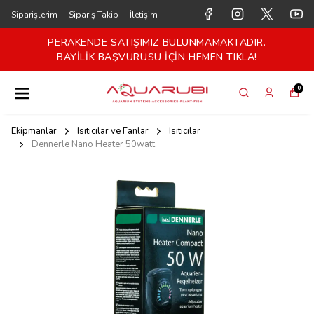
Siparişlerim
Sipariş Takip
İletişim
PERAKENDE SATIŞIMIZ BULUNMAMAKTADIR.
BAYİLİK BAŞVURUSU İÇİN HEMEN TIKLA!
0
Ekipmanlar
Isıtıcılar ve Fanlar
Isıtıcılar
Dennerle Nano Heater 50watt