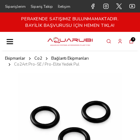
Siparişlerim
Sipariş Takip
İletişim
PERAKENDE SATIŞIMIZ BULUNMAMAKTADIR.
BAYİLİK BAŞVURUSU İÇİN HEMEN TIKLA!
0
Ekipmanlar
Co2
Bağlantı Ekipmanları
Co2Art Pro-SE / Pro-Elite Yedek Pul