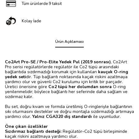
Tüm ürünlerde 9 taksit
Kolay İade
Ürün Açıklaması
Co2Art Pro-SE / Pro-Elite Yedek Pul (2019 sonrası)
, Co2Art
Pro serisi regülatörlerde regülatör ile Co2 tüpü arasındaki
bağlantıda sızdırmazlığı korumak için kullanılan
kauçuk O-ring
yedek seti
dir. Tüp bağlantı noktasında kaçak riskini azaltmaya
yardımcı olur ve güvenli Co2 kurulumu için kritik bir parçadır.
Üretici önerisine göre
Co2 tüpü her dolumdan sonra
O-ring
yenilenmelidir; böylece bağlantı her seferinde daha sağlam ve
sızdırmaz kalır.
Bu set, doğru kıvam ve formda üretilmiş O-ringleriyle bağlantının
sıkı oturmasını destekler ve doğru montajla sızdırmazlığı artırmaya
yardımcı olur.
Yalnız CGA320 diş standardı
ile uyumludur.
Öne çıkan özellikler
Sızdırmaz bağlantı desteği:
Regülatör–Co2 tüpü birleşiminde
kaçak riskini azaltmaya yardımcı olur.