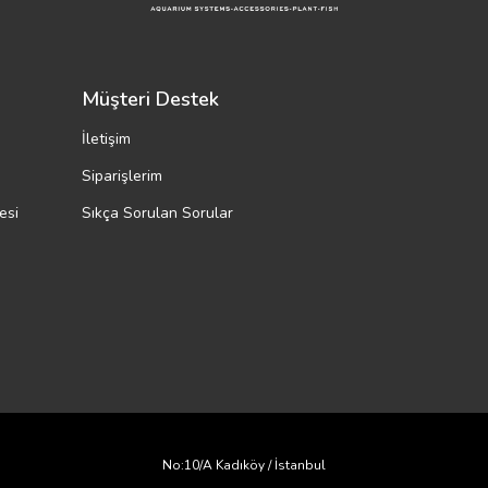
Müşteri Destek
İletişim
Siparişlerim
esi
Sıkça Sorulan Sorular
Kalite ve Çeşitliliğin
No:10/A Kadıköy / İstanbul