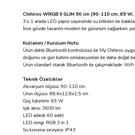
Chihiros WRGB II SLIM 90 cm (90-110 cm, 69 W,
3’ü 1 arada LED yapısı sayesinde su bitkileri ile balıklar
İnce gövde tasarımı modern bir görünüm sağlarken, perf
Kullanım / Kurulum Notu
Ürün dahili Bluetooth kontrolcüsü ile My Chihiros uygu
doğumu ve gün batımı simülasyonları ile daha doğal bir ı
Ürün standart olarak Bluetooth ile çalışmaktadır. WiFi 
Teknik Özellikler
Akvaryum ölçüsü: 90-110 cm
Ürün ölçüsü: 88,4x12,8x1,5 cm
Güç tüketimi: 69 W
Işık akısı: 3600 lm
LED adedi: 60 adet
LED rengi: RGB 3 in 1
Su koruma seviyesi: IP43