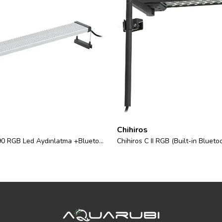
Chihiros
Chihiros B90 RGB Led Aydınlatma +Bluetooth Controller
Chihiros C II RGB (Built-in Blueto