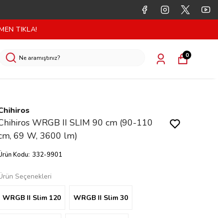
MEN TIKLA!
0
Chihiros
Chihiros WRGB II SLIM 90 cm (90-110
cm, 69 W, 3600 lm)
Ürün Kodu
:
332-9901
Ürün Seçenekleri
WRGB II Slim 120
WRGB II Slim 30