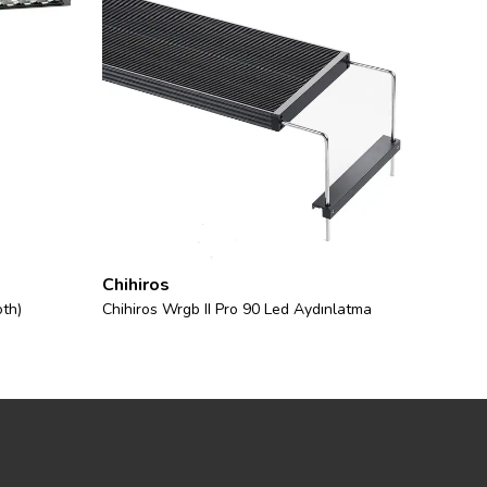
Chihiros
Chihir
oth)
Chihiros Wrgb II Pro 90 Led Aydınlatma
Chihiro