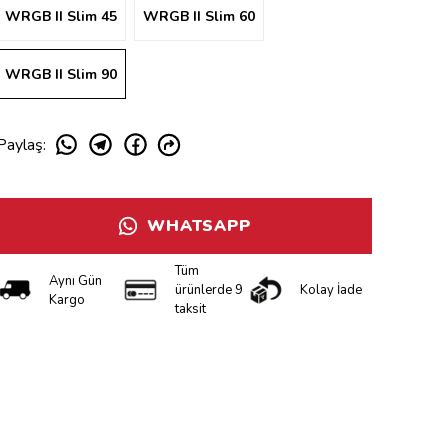
WRGB II Slim 45
WRGB II Slim 60
WRGB II Slim 90
Paylaş
:
WHATSAPP
Tüm
Aynı Gün
ürünlerde 9
Kolay İade
Kargo
taksit