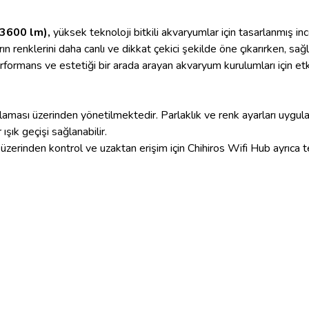
 3600 lm),
yüksek teknoloji bitkili akvaryumlar için tasarlanmış i
ın renklerini daha canlı ve dikkat çekici şekilde öne çıkarırken, sağlı
ormans ve estetiği bir arada arayan akvaryum kurulumları için etki
laması üzerinden yönetilmektedir. Parlaklık ve renk ayarları uygul
şık geçişi sağlanabilir.
üzerinden kontrol ve uzaktan erişim için Chihiros Wifi Hub ayrıca te