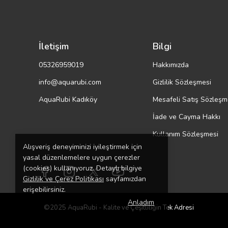
İletişim
Bilgi
05326959019
Hakkımızda
info@aquarubi.com
Gizlilik Sözleşmesi
AquaRubi Kadıköy
Mesafeli Satış Sözleşm
İade ve Cayma Hakkı
Kullanım Sözleşmesi
Alışveriş deneyiminizi iyileştirmek için
yasal düzenlemelere uygun çerezler
(cookies) kullanıyoruz. Detaylı bilgiye
Gizlilik ve Çerez Politikası
sayfamızdan
erişebilirsiniz.
Anladım
©2025 AquaRubi - 