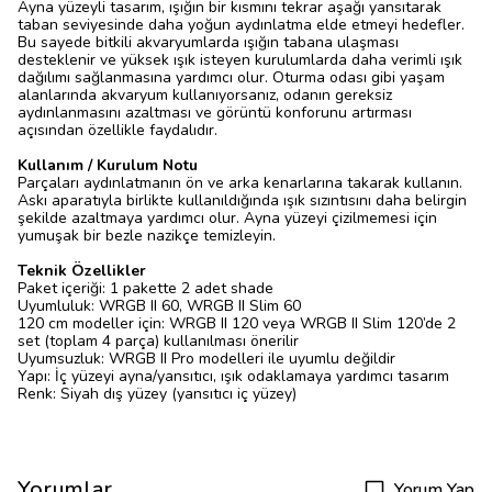
Ayna yüzeyli tasarım, ışığın bir kısmını tekrar aşağı yansıtarak
taban seviyesinde daha yoğun aydınlatma elde etmeyi hedefler.
Bu sayede bitkili akvaryumlarda ışığın tabana ulaşması
desteklenir ve yüksek ışık isteyen kurulumlarda daha verimli ışık
dağılımı sağlanmasına yardımcı olur. Oturma odası gibi yaşam
alanlarında akvaryum kullanıyorsanız, odanın gereksiz
aydınlanmasını azaltması ve görüntü konforunu artırması
açısından özellikle faydalıdır.
Kullanım / Kurulum Notu
Parçaları aydınlatmanın ön ve arka kenarlarına takarak kullanın.
Askı aparatıyla birlikte kullanıldığında ışık sızıntısını daha belirgin
şekilde azaltmaya yardımcı olur. Ayna yüzeyi çizilmemesi için
yumuşak bir bezle nazikçe temizleyin.
Teknik Özellikler
Paket içeriği: 1 pakette 2 adet shade
Uyumluluk: WRGB II 60, WRGB II Slim 60
120 cm modeller için: WRGB II 120 veya WRGB II Slim 120’de 2
set (toplam 4 parça) kullanılması önerilir
Uyumsuzluk: WRGB II Pro modelleri ile uyumlu değildir
Yapı: İç yüzeyi ayna/yansıtıcı, ışık odaklamaya yardımcı tasarım
Renk: Siyah dış yüzey (yansıtıcı iç yüzey)
Yorumlar
Yorum Yap