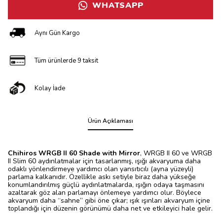
WHATSAPP
Aynı Gün Kargo
Tüm ürünlerde 9 taksit
Kolay İade
Ürün Açıklaması
Chihiros WRGB II 60 Shade with Mirror
, WRGB II 60 ve WRGB
II Slim 60 aydınlatmalar için tasarlanmış, ışığı akvaryuma daha
odaklı yönlendirmeye yardımcı olan yansıtıcılı (ayna yüzeyli)
parlama kalkanıdır. Özellikle askı setiyle biraz daha yükseğe
konumlandırılmış güçlü aydınlatmalarda, ışığın odaya taşmasını
azaltarak göz alan parlamayı önlemeye yardımcı olur. Böylece
akvaryum daha “sahne” gibi öne çıkar; ışık ışınları akvaryum içine
toplandığı için düzenin görünümü daha net ve etkileyici hale gelir.