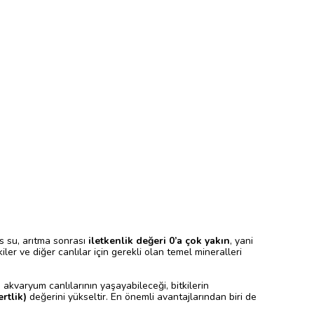
s su, arıtma sonrası
iletkenlik değeri 0’a çok yakın
, yani
er ve diğer canlılar için gerekli olan temel mineralleri
u; akvaryum canlılarının yaşayabileceği, bitkilerin
rtlik)
değerini yükseltir. En önemli avantajlarından biri de