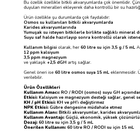
Bu özellik özellikle bitkili akvaryumlarda çok önemlidir. Çü
duyulan mineralleri ekleyerek daha kontrollü bir su hazırlığı
Ürün özellikle şu durumlarda çok faydalıdır:
Osmos su kullanılan bitkili akvaryumlarda
Karides akvaryumlarında
Yumuşak su isteyen bitkilerle birlikte sağlıklı mineral
Suyu saf halde hazırlayıp sonra kontrollü olarak isten
Kullanım bilgisi
olarak, her
60 litre su için 3,5 g / 5 mL
AP
12 ppm kalsiyum
3,5 ppm magnezyum
ve yaklaşık
+2,5 dGH
artış sağlar.
Genel öneri ise
60 litre osmos suya 15 mL
eklenmesidir. Ü
verilebilir.
Ürün Özellikleri
Kullanım Amacı:
RO / RODI (osmos) suyu GH açısında
Etkisi:
Kalsiyum ve magnezyum desteği sağlar, genel ser
KH / pH Etkisi:
KH ve pH’ı değiştirmez
NPK Etkisi:
Gübre dengesine müdahale etmez
Kullanım Alanı:
Bitkili akvaryumlar, karides akvaryumla
Kullanım Avantajı:
Güçlü, ekonomik, yüksek çözünürlü
Dozaj:
60 litre su için 3,5 g / 5 mL
Önerilen Kullanım:
60 litre RO / RODI su için 15 mL