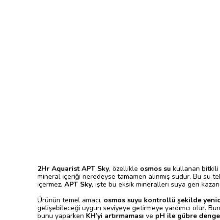
2Hr Aquarist APT Sky
, özellikle
osmos su
kullanan bitkili
mineral içeriği neredeyse tamamen alınmış sudur. Bu su tek 
içermez.
APT Sky
, işte bu eksik mineralleri suya geri kazand
Ürünün temel amacı,
osmos suyu kontrollü şekilde yeni
gelişebileceği uygun seviyeye getirmeye yardımcı olur. Bu
bunu yaparken
KH’yi artırmaması
ve
pH ile gübre denge