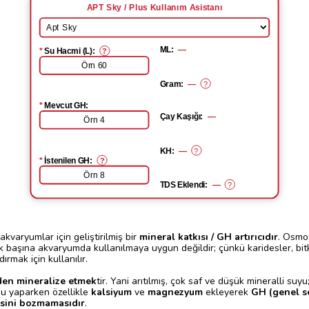
APT Sky / Plus Kullanım Asistanı
ML:
—
Su Hacmi (L):
?
Gram:
—
?
Mevcut GH:
Çay Kaşığı:
—
KH:
—
?
İstenilen GH:
?
TDS Eklendi:
—
?
 akvaryumlar için geliştirilmiş bir
mineral katkısı / GH artırıcıdır
. Osmo
başına akvaryumda kullanılmaya uygun değildir; çünkü karidesler, bitkil
ırmak için kullanılır.
den mineralize etmek
tir. Yani arıtılmış, çok saf ve düşük mineralli suy
nu yaparken özellikle
kalsiyum
ve
magnezyum
ekleyerek
GH (genel se
sini bozmamasıdır
.