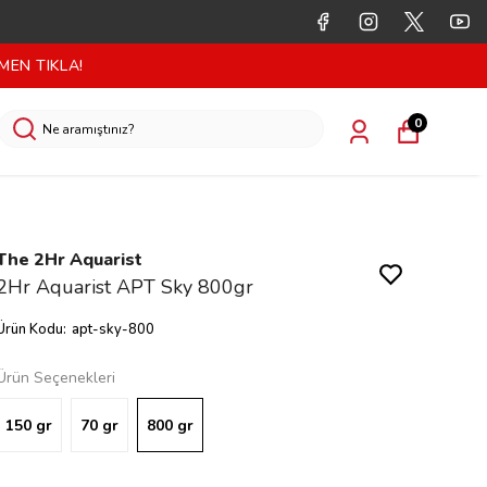
MEN TIKLA!
0
The 2Hr Aquarist
2Hr Aquarist APT Sky 800gr
Ürün Kodu
:
apt-sky-800
Ürün Seçenekleri
150 gr
70 gr
800 gr