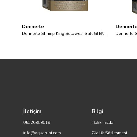
Dennerle
Dennerl
Dennerle Shrimp King Sulawesi Salt GH/KH+ 200gr
Dennerle S
İletişim
Bilgi
05326959019
Hakkımızda
info@aquarubi.com
Gizlilik Sözleşmesi