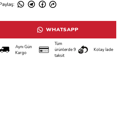
Paylaş
:
WHATSAPP
Tüm
Aynı Gün
ürünlerde 9
Kolay İade
Kargo
taksit