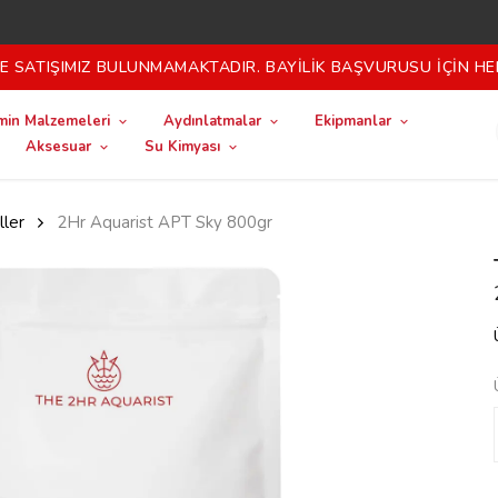
 SATIŞIMIZ BULUNMAMAKTADIR. BAYİLİK BAŞVURUSU İÇİN HE
in Malzemeleri
Aydınlatmalar
Ekipmanlar
Aksesuar
Su Kimyası
ller
2Hr Aquarist APT Sky 800gr