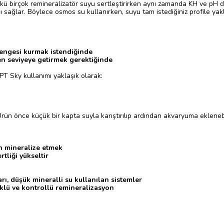
nkü birçok remineralizatör suyu sertleştirirken aynı zamanda KH ve pH de
 sağlar. Böylece osmos su kullanırken, suyu tam istediğiniz profile yaklaş
 dengesi kurmak istendiğinde
en seviyeye getirmek gerektiğinde
T Sky kullanımı yaklaşık olarak:
rün önce küçük bir kapta suyla karıştırılıp ardından akvaryuma ekleneb
n mineralize etmek
tliği yükseltir
rı, düşük mineralli su kullanılan sistemler
klü ve kontrollü remineralizasyon