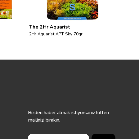
The 2Hr Aquarist
The 2
2Hr Aquarist APT Sky 70gr
2Hr Aq
Bizden haber almak istiyorsanız lütfen
mailinizi bırakın.