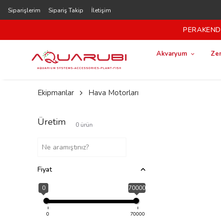
Siparişlerim
Sipariş Takip
İletişim
PERAKENDE
Akvaryum
Zem
Ekipmanlar
Hava Motorları
Üretim
0
ürün
Fiyat
0
70000
0
70000