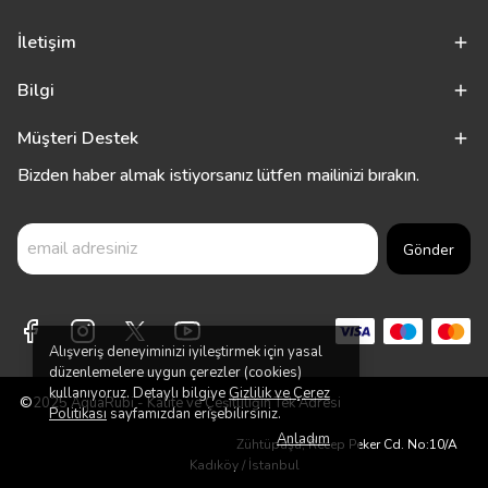
İletişim
Bilgi
Müşteri Destek
Bizden haber almak istiyorsanız lütfen mailinizi bırakın.
Gönder
Alışveriş deneyiminizi iyileştirmek için yasal
düzenlemelere uygun çerezler (cookies)
kullanıyoruz. Detaylı bilgiye
Gizlilik ve Çerez
©2025 AquaRubi - Kalite ve Çeşitliliğin Tek Adresi
Politikası
sayfamızdan erişebilirsiniz.
Anladım
Zühtüpaşa, Recep Peker Cd. No:10/A
Kadıköy / İstanbul