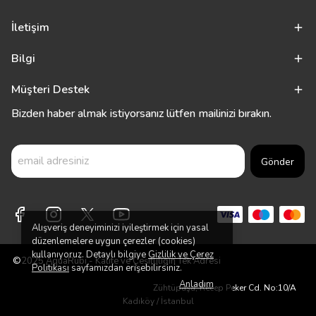
İletişim
Bilgi
Müşteri Destek
Bizden haber almak istiyorsanız lütfen mailinizi bırakın.
Gönder
Alışveriş deneyiminizi iyileştirmek için yasal
düzenlemelere uygun çerezler (cookies)
kullanıyoruz. Detaylı bilgiye
Gizlilik ve Çerez
©2025 AquaRubi - Kalite ve Çeşitliliğin Tek Adresi
Politikası
sayfamızdan erişebilirsiniz.
Anladım
Zühtüpaşa, Recep Peker Cd. No:10/A
Kadıköy / İstanbul