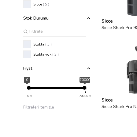
Sicce
( 5 )
Stok Durumu
Sicce
Sicce Shark Pro 90
Stokta
( 5 )
Stokta yok
( 3 )
Fiyat
0
70000
0
₺
70000
₺
Sicce
Sicce Shark Pro Na
Filtreleri temizle