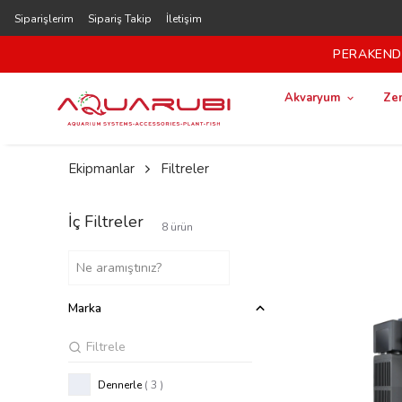
Siparişlerim
Sipariş Takip
İletişim
PERAKENDE
Akvaryum
Zem
Ekipmanlar
Filtreler
İç Filtreler
8
ürün
Marka
Dennerle
( 3 )