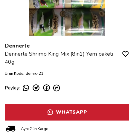
Dennerle
Dennerle Shrimp King Mix (8in1) Yem paketi
40g
Ürün Kodu
:
demix-21
Paylaş
:
WHATSAPP
Aynı Gün Kargo