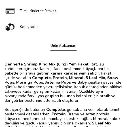
Tüm ürünlerde 9 taksit
Kolay İade
Ürün Açıklaması
Dennerle Shrimp King Mix (8in1) Yem Paketi
, tatlı su
karidesleri için hazırlanmış, farklı beslenme ihtiyaçlarını tek
pakette bir araya getiren
karma karides yem seti
dir. Paket
içinde yer alan
Complete, Protein, Mineral, 5 Leaf Mix, Snow
Pops, Moringa Pops, Artemia Pops ve Baby
çeşitleri sayesinde
günlük beslenmeden yavru gelişimine, kabuk desteğinden bitkisel
takviyeye kadar geniş bir kullanım sunar. Özellikle aynı
akvaryumda farklı yaş grupları bulunan koloniler için pratik ve
dengeli bir beslenme alternatifi oluşturur.
Set içeriğinde bulunan
Complete
, günlük ana yem olarak temel
beslenmeyi desteklerken;
Protein
, üreme ve artan protein
ihtiyacı dönemlerinde tamamlayıcı destek sağlar.
Mineral
, kabuk
değişimi ve güçlü kabuk yapısı için öne çıkarken;
5 Leaf Mix