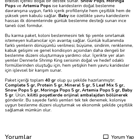
bitkisel içerikli doğal bir destek sunar.
Snow Pops
,
Moringa
Pops
ve
Artemia Pops
ise karideslerin doğal beslenme
davranışına uygun, farklı içerik profilleriyle hem çeşitlilik hem de
yüksek yem kabulü sağlar.
Baby
ise özellikle yavru karideslerin
hassas ilk dönemlerinde günlük beslenme desteği sunan ince
taneli özel formdur.
Bu karma paket, koloni beslenmesini tek tip yemle sınırlamak
istemeyen kullanıcılar için avantaj sağlar. Günlük kullanımda
farklı yemlerin dönüşümlü verilmesi; büyüme, sindirim, renklenme,
kabuk gelişimi ve genel kondisyon açısından daha dengeli bir
beslenme düzeni oluşturmaya yardımcı olur. İçerikte yer alan
yemler Dennerle Shrimp King serisinin doğal ve hedef odaklı
formüllerinden oluştuğu için, hem yetişkin hem yavru karidesler
için işlevsel bir karışım sunar.
Paket içeriği toplam
40 gr
olup şu şekilde hazırlanmıştır:
Complete 5 gr, Protein 5 gr, Mineral 5 gr, 5 Leaf Mix 5 gr,
Snow Pops 5 gr, Moringa Pops 5 gr, Artemia Pops 5 gr, Baby
5 gr
. Ürün,
kilitli poşetlerde orijinal ambalajdan bölünerek
gönderilir. Bu sayede farklı yemleri tek tek denemek, koloniye
uygun beslenme düzeni oluşturmak ve ekonomik şekilde çeşitlilik
sağlamak mümkün olur.
Yorumlar
Yorum Yap