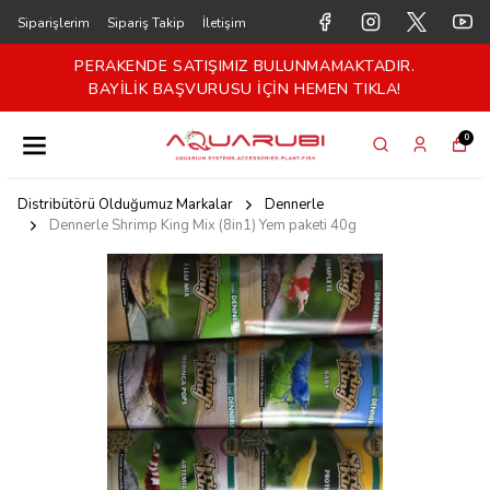
Siparişlerim
Sipariş Takip
İletişim
PERAKENDE SATIŞIMIZ BULUNMAMAKTADIR.
BAYİLİK BAŞVURUSU İÇİN HEMEN TIKLA!
0
Distribütörü Olduğumuz Markalar
Dennerle
Dennerle Shrimp King Mix (8in1) Yem paketi 40g