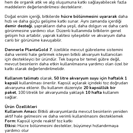
hem de organik atık ve alg oluşumuna katkı sağlayabilecek fazla
maddelerin değerlendirilmesi desteklenir.
Doğal enzim içeriği, bitkilerde
hücre bölünmesini uyararak
daha
hızlı ve daha güçlü gelişime katkı sunar. Aynı zamanda içerdiği
demir desteği
, yaprakların daha yeşil, daha dolgun ve daha canlı
görünmesine yardımcı olur. Düzenli kullanımda bitkilerin genel
gelişim hızı artabilir, yaprak kalitesi iyileşebilir ve akvaryum daha
canlı bir görünüme kavuşabilir.
Dennerle PlantaGold 7
, özellikle mevcut gübreleme sistemini
daha verimli hale getirmek isteyen bitkili akvaryum kullanıcıları
için destekleyici bir üründür. Tek başına bir temel gübre değil,
mevcut besinlerin daha etkin kullanılmasına yardımcı olan özel bir
katkı olarak değerlendirilmelidir.
Kullanım talimatı
olarak,
50 litre akvaryum suyu için haftalık 1
kapsül
kullanılması önerilir. Kapsül açılarak içindeki toz doğrudan
akvaryuma eklenir. Bu kullanım düzeniyle
20 kapsüllük bir
paket
, 100 litrelik bir akvaryumda yaklaşık
10 hafta
kullanım
sağlar.
Ürün Özellikleri
Kullanım Amacı:
Bitkili akvaryumlarda mevcut besinlerin yeniden
aktif hale gelmesini ve daha verimli kullanılmasını desteklemek
Form:
Kapsül içinde reaktif toz katkı
Etkisi:
Hücre bölünmesini destekler, büyümeyi hızlandırmaya
yardımcı olur