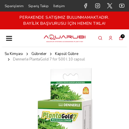
Siparişlerim
Sipariş Takip
İletişim
PERAKENDE SATIŞIMIZ BULUNMAMAKTADIR.
BAYİLİK BAŞVURUSU İÇİN HEMEN TIKLA!
0
Su Kimyası
Gübreler
Kapsül Gübre
Dennerle PlantaGold 7 for 500 l 10 capsul