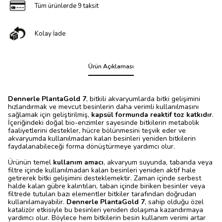
Tüm ürünlerde 9 taksit
Kolay İade
Ürün Açıklaması
Dennerle PlantaGold 7
, bitkili akvaryumlarda bitki gelişimini
hızlandırmak ve mevcut besinlerin daha verimli kullanılmasını
sağlamak için geliştirilmiş,
kapsül formunda reaktif toz katkıdır
.
İçeriğindeki doğal bio-enzimler sayesinde bitkilerin metabolik
faaliyetlerini destekler, hücre bölünmesini teşvik eder ve
akvaryumda kullanılmadan kalan besinleri yeniden bitkilerin
faydalanabileceği forma dönüştürmeye yardımcı olur.
Ürünün temel
kullanım amacı
, akvaryum suyunda, tabanda veya
filtre içinde kullanılmadan kalan besinleri yeniden aktif hale
getirerek bitki gelişimini desteklemektir. Zaman içinde serbest
halde kalan gübre kalıntıları, taban içinde biriken besinler veya
filtrede tutulan bazı elementler bitkiler tarafından doğrudan
kullanılamayabilir.
Dennerle PlantaGold 7
, sahip olduğu özel
katalizör etkisiyle bu besinleri yeniden dolaşıma kazandırmaya
yardımcı olur. Böylece hem bitkilerin besin kullanım verimi artar