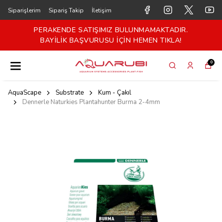
Siparişlerim
Sipariş Takip
İletişim
PERAKENDE SATIŞIMIZ BULUNMAMAKTADIR.
BAYİLİK BAŞVURUSU İÇİN HEMEN TIKLA!
0
AquaScape
Substrate
Kum - Çakıl
Dennerle Naturkies Plantahunter Burma 2-4mm