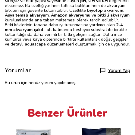
Kireçsiz ve nötr yapısı sayesinde suyun
pH, GH ve KH
değerlerini
etkilemez. Bu özelliğiyle hem tatlı su balıkları hem de akvaryum
bitkileri için güvenle kullanılabilir. Özellikle
biyotop akvaryum
,
Asya temalı akvaryum
,
Amazon akvaryumu
ve
bitkili akvaryum
kurulumlarında ana taban malzemesi olarak tercih edilebilir.
Bitki köklerinin tabana daha iyi tutunmasına yardımcı olan
2-4
mm akvaryum çakılı
, alt katmanda besleyici substrat ile birlikte
kullanıldığında daha verimli bir bitki gelişimi sağlar. Daha ince
kumlarla veya kaya diplerinde birlikte kullanılarak doğal geçişler
ve detaylı aquascape düzenlemeleri oluşturmak için de uygundur.
Yorumlar
Yorum Yap
Bu ürün için henüz yorum yapılmamış.
Benzer Ürünler