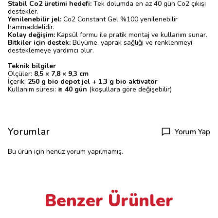
Stabil Co2 üretimi hedefi:
Tek dolumda en az 40 gün Co2 çıkışı
destekler.
Yenilenebilir jel:
Co2 Constant Gel %100 yenilenebilir
hammaddelidir.
Kolay değişim:
Kapsül formu ile pratik montaj ve kullanım sunar.
Bitkiler için destek:
Büyüme, yaprak sağlığı ve renklenmeyi
desteklemeye yardımcı olur.
Teknik bilgiler
Ölçüler:
8,5 × 7,8 × 9,3 cm
İçerik:
250 g bio depot jel + 1,3 g bio aktivatör
Kullanım süresi:
≥ 40 gün
(koşullara göre değişebilir)
Yorumlar
Yorum Yap
Bu ürün için henüz yorum yapılmamış.
Benzer Ürünler