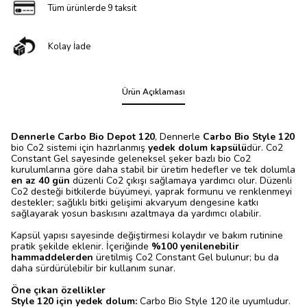
Tüm ürünlerde 9 taksit
Kolay İade
Ürün Açıklaması
Dennerle Carbo Bio Depot 120
, Dennerle
Carbo Bio Style 120
bio Co2 sistemi için hazırlanmış
yedek dolum kapsülü
dür. Co2
Constant Gel sayesinde geleneksel şeker bazlı bio Co2
kurulumlarına göre daha stabil bir üretim hedefler ve tek dolumla
en az 40 gün
düzenli Co2 çıkışı sağlamaya yardımcı olur. Düzenli
Co2 desteği bitkilerde büyümeyi, yaprak formunu ve renklenmeyi
destekler; sağlıklı bitki gelişimi akvaryum dengesine katkı
sağlayarak yosun baskısını azaltmaya da yardımcı olabilir.
Kapsül yapısı sayesinde değiştirmesi kolaydır ve bakım rutinine
pratik şekilde eklenir. İçeriğinde
%100 yenilenebilir
hammaddelerden
üretilmiş Co2 Constant Gel bulunur; bu da
daha sürdürülebilir bir kullanım sunar.
Öne çıkan özellikler
Style 120 için yedek dolum:
Carbo Bio Style 120 ile uyumludur.