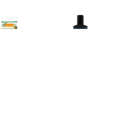
Dennerle
 SubstrateStart
Dennerle Humin Elixir 250ml