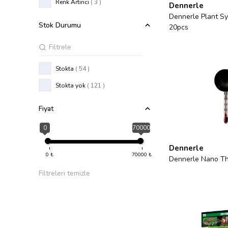
Renk Artırıcı
( 3 )
Dennerle
Dennerle Plant S
Stok Durumu
20pcs
Stokta
( 54 )
Stokta yok
( 121 )
Fiyat
0
70000
Dennerle
0
₺
70000
₺
Dennerle Nano T
Filtreleri temizle