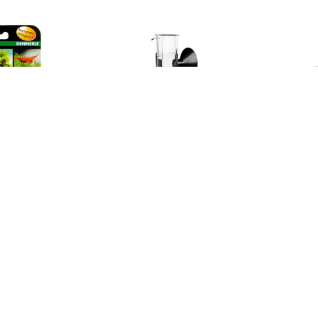
Dennerle
Dennerle
re Set
Dennerle Dosator
Dennerle FB1