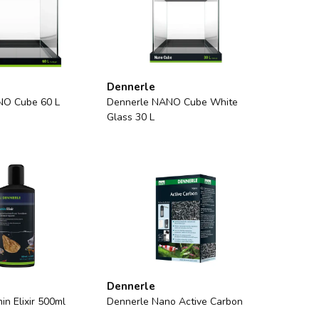
Dennerle
NO Cube 60 L
Dennerle NANO Cube White
Glass 30 L
Dennerle
n Elixir 500ml
Dennerle Nano Active Carbon