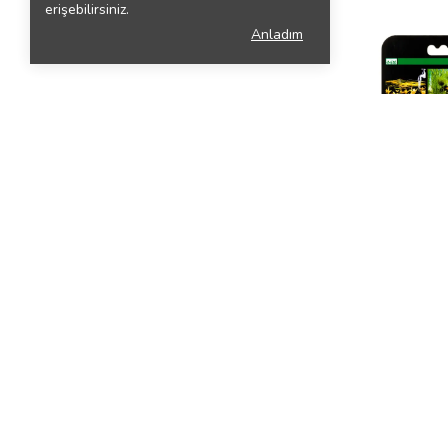
erişebilirsiniz.
Anladım
Dennerle
Dennerle Nano Ca