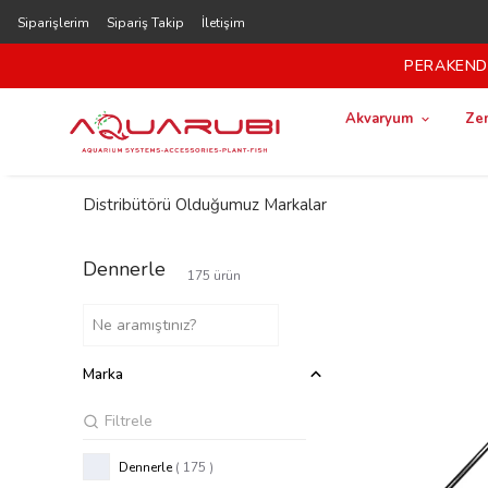
Siparişlerim
Sipariş Takip
İletişim
PERAKENDE
Akvaryum
Zem
Distribütörü Olduğumuz Markalar
Dennerle
175
ürün
Marka
Dennerle
( 175 )