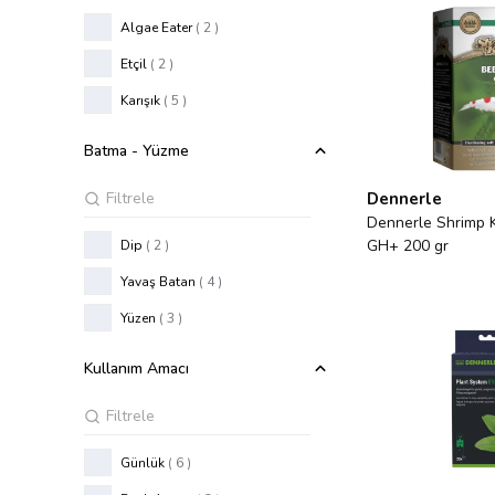
Algae Eater
( 2 )
Etçil
( 2 )
Karışık
( 5 )
Batma - Yüzme
Dennerle
Dennerle Shrimp K
GH+ 200 gr
Dip
( 2 )
Yavaş Batan
( 4 )
Yüzen
( 3 )
Kullanım Amacı
Günlük
( 6 )