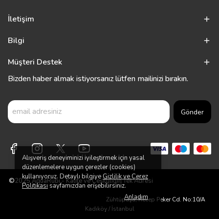
İletişim
Bilgi
Müşteri Destek
Bizden haber almak istiyorsanız lütfen mailinizi bırakın.
Gönder
Alışveriş deneyiminizi iyileştirmek için yasal
düzenlemelere uygun çerezler (cookies)
kullanıyoruz. Detaylı bilgiye
Gizlilik ve Çerez
©2025 AquaRubi - Kalite ve Çeşitliliğin Tek Adresi
Politikası
sayfamızdan erişebilirsiniz.
Anladım
Zühtüpaşa, Recep Peker Cd. No:10/A
Kadıköy / İstanbul