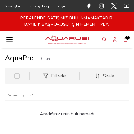
Siparişlerim
Sipariş Takip
İletişim
PERAKENDE SATIŞIMIZ BULUNMAMAKTADIR.
BAYİLİK BAŞVURUSU İÇİN HEMEN TIKLA!
0
AquaPro
0
ürün
Filtrele
Sırala
Aradığınız ürün bulunamadı